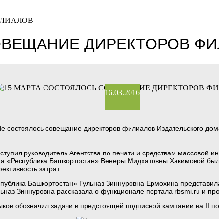
ИЛИАЛОВ
ОВЕЩАНИЕ ДИРЕКТОРОВ Ф
16.03.2016
rside состоялось совещание директоров филиалов Издательского до
ступил руководитель Агентства по печати и средствам массовой 
ма «Республика Башкортостан» Венеры Мидхатовны Хакимовой был
фективность затрат.
еспублика Башкортостан» Гульназ Зиннуровна Ермохина представи
Гульназ Зиннуровна рассказала о функционале портала rbsmi.ru и
ков обозначил задачи в предстоящей подписной кампании на II по