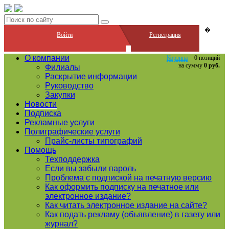
�
Войти
Регистрация
О компании
Корзина
0 позиций
на сумму
0 руб.
Филиалы
Раскрытие информации
Руководство
Закупки
Новости
Подписка
Рекламные услуги
Полиграфические услуги
Прайс-листы типографий
Помощь
Техподдержка
Если вы забыли пароль
Проблема с подпиской на печатную версию
Как оформить подписку на печатное или
электронное издание?
Как читать электронное издание на сайте?
Как подать рекламу (объявление) в газету или
журнал?