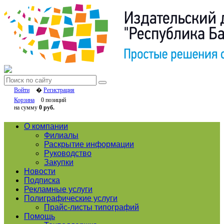
Войти
�
Регистрация
Корзина
0 позиций
на сумму
0 руб.
О компании
Филиалы
Раскрытие информации
Руководство
Закупки
Новости
Подписка
Рекламные услуги
Полиграфические услуги
Прайс-листы типографий
Помощь