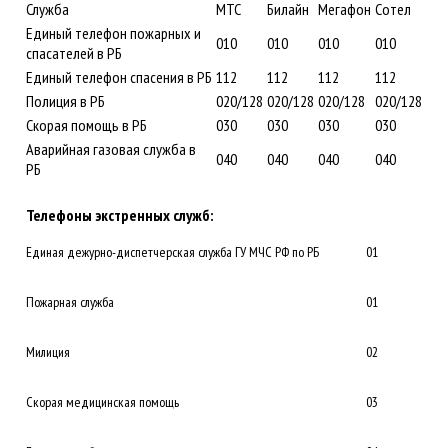
Служба
МТС
Билайн
Мегафон
Сотел
Единый телефон пожарных и
010
010
010
010
спасателей в РБ
Единый телефон спасения в РБ
112
112
112
112
Полиция в РБ
020/128
020/128
020/128
020/128
Скорая помощь в РБ
030
030
030
030
Аварийная газовая служба в
040
040
040
040
РБ
Телефоны экстренных служб:
Единая дежурно-диспетчерская служба ГУ МЧС РФ по РБ
01
Пожарная служба
01
Милиция
02
Скорая медицинская помощь
03