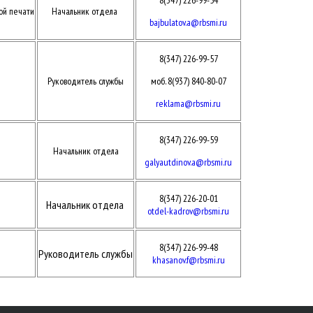
8(347) 226-99-54
ой печати
Начальник отдела
bajbulatov.a@rbsmi.ru
8(347) 226-99-57
Руководитель службы
моб. 8(937) 840-80-07
reklama@rbsmi.ru
8(347) 226-99-59
Начальник отдела
galyautdinov.a@rbsmi.ru
8(347) 226-20-01
Начальник отдела
otdel-kadrov@rbsmi.ru
8(347) 226-99-48
Руководитель службы
khasanov.f@rbsmi.ru