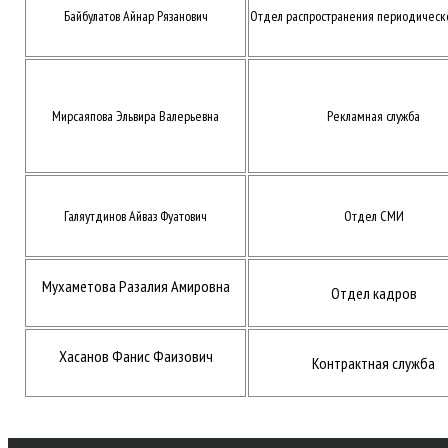
Байбулатов Айнар Рязанович
Отдел распространения периодическ
Мирсаяпова Эльвира Валерьевна
Рекламная служба
Галяутдинов Айваз Фуатович
Отдел СМИ
Мухаметова Разалия Амировна
Отдел кадров
Хасанов Фанис Фаизович
Контрактная служба