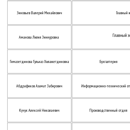
Зиновьев Валерий Михайлович
Главный 
Главный э
Аманова Лилия Зиннуровна
Гимазетдинова Гульназ
Хилажетдиновна
Бухгалтерия
Абдрафиков Азамат Забирович
Информационно-технический о
Кучук Алексей Николаевич
Производственный отдел