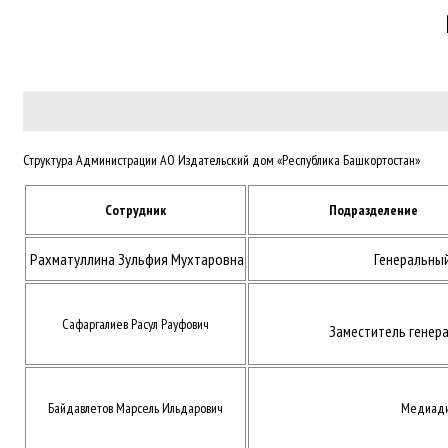
Структура Администрации АО Издательский дом «Республика Башкортостан»
Сотрудник
Подразделение
Рахматуллина Зульфия Мухтаровна
Генеральны
Сафаргалиев Расул Рауфович
Заместитель генер
Байдавлетов Марсель Ильдарович
Медиади