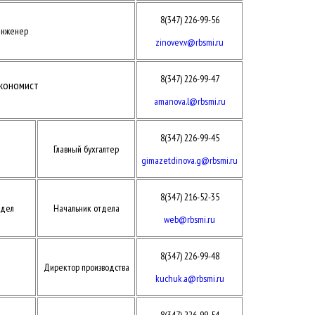
8(347) 226-99-56
инженер
zinovev.v@rbsmi.ru
8(347) 226-99-47
кономист
amanova.l@rbsmi.ru
8(347) 226-99-45
Главный бухгалтер
gimazetdinova.g
@rbsmi.ru
8(347) 216-52-35
тдел
Начальник отдела
web@rbsmi.ru
8(347) 226-99-48
Директор производства
kuchuk.a@rbsmi.ru