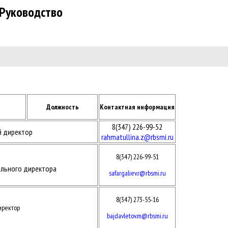
Руководство
Должность
Контактная информация
8(347) 226-99-52
й директор
rahmatullina.z@rbsmi.ru
8(347) 226-99-51
ального директора
safargaliev.r@rbsmi.ru
8(347) 273-55-16
ректор
bajdavletov.m@rbsmi.ru