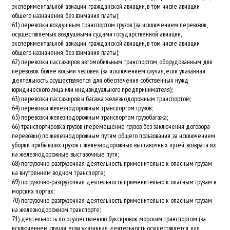
экспериментальной авиации, гражданской авиации, в том числе авиации
общего назначения, без взимания платы);
61) перевозки воздушным транспортом грузов (за исключением перевозок,
осуществляемых воздушными судами государственной авиации,
экспериментальной авиации, гражданской авиации, в том числе авиации
общего назначения, без взимания платы);
62) перевозки пассажиров автомобильным транспортом, оборудованным для
перевозок более восьми человек (за исключением случая, если указанная
деятельность осуществляется для обеспечения собственных нужд
юридического лица или индивидуального предпринимателя);
63) перевозки пассажиров и багажа железнодорожным транспортом;
64) перевозки железнодорожным транспортом грузов;
65) перевозки железнодорожным транспортом грузобагажа;
66) транспортировка грузов (перемещение грузов без заключения договора
перевозки) по железнодорожным путям общего пользования, за исключением
уборки прибывших грузов с железнодорожных выставочных путей, возврата их
на железнодорожные выставочные пути;
68) погрузочно-разгрузочная деятельность применительно к опасным грузам
на внутреннем водном транспорте;
69) погрузочно-разгрузочная деятельность применительно к опасным грузам в
морских портах;
70) погрузочно-разгрузочная деятельность применительно к опасным грузам
на железнодорожном транспорте;
71) деятельность по осуществлению буксировок морским транспортом (за
исключением случая, если указанная деятельность осуществляется для