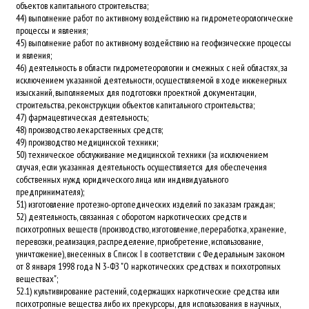
объектов капитального строительства;
44) выполнение работ по активному воздействию на гидрометеорологические
процессы и явления;
45) выполнение работ по активному воздействию на геофизические процессы
и явления;
46) деятельность в области гидрометеорологии и смежных с ней областях, за
исключением указанной деятельности, осуществляемой в ходе инженерных
изысканий, выполняемых для подготовки проектной документации,
строительства, реконструкции объектов капитального строительства;
47) фармацевтическая деятельность;
48) производство лекарственных средств;
49) производство медицинской техники;
50) техническое обслуживание медицинской техники (за исключением
случая, если указанная деятельность осуществляется для обеспечения
собственных нужд юридического лица или индивидуального
предпринимателя);
51) изготовление протезно-ортопедических изделий по заказам граждан;
52) деятельность, связанная с оборотом наркотических средств и
психотропных веществ (производство, изготовление, переработка, хранение,
перевозки, реализация, распределение, приобретение, использование,
уничтожение), внесенных в Список I в соответствии с Федеральным законом
от 8 января 1998 года N 3-ФЗ "О наркотических средствах и психотропных
веществах";
52.1) культивирование растений, содержащих наркотические средства или
психотропные вещества либо их прекурсоры, для использования в научных,