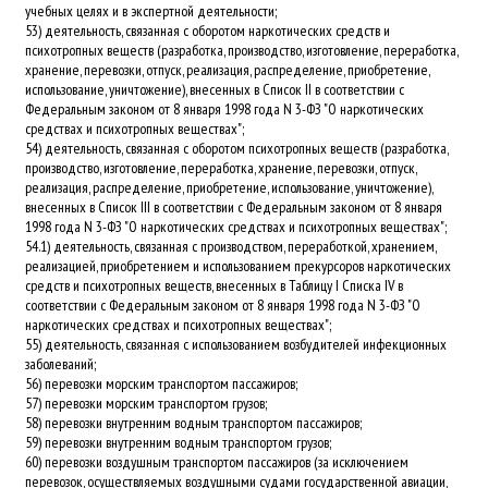
учебных целях и в экспертной деятельности;
53) деятельность, связанная с оборотом наркотических средств и
психотропных веществ (разработка, производство, изготовление, переработка,
хранение, перевозки, отпуск, реализация, распределение, приобретение,
использование, уничтожение), внесенных в Список II в соответствии с
Федеральным законом от 8 января 1998 года N 3-ФЗ "О наркотических
средствах и психотропных веществах";
54) деятельность, связанная с оборотом психотропных веществ (разработка,
производство, изготовление, переработка, хранение, перевозки, отпуск,
реализация, распределение, приобретение, использование, уничтожение),
внесенных в Список III в соответствии с Федеральным законом от 8 января
1998 года N 3-ФЗ "О наркотических средствах и психотропных веществах";
54.1) деятельность, связанная с производством, переработкой, хранением,
реализацией, приобретением и использованием прекурсоров наркотических
средств и психотропных веществ, внесенных в Таблицу I Списка IV в
соответствии с Федеральным законом от 8 января 1998 года N 3-ФЗ "О
наркотических средствах и психотропных веществах";
55) деятельность, связанная с использованием возбудителей инфекционных
заболеваний;
56) перевозки морским транспортом пассажиров;
57) перевозки морским транспортом грузов;
58) перевозки внутренним водным транспортом пассажиров;
59) перевозки внутренним водным транспортом грузов;
60) перевозки воздушным транспортом пассажиров (за исключением
перевозок, осуществляемых воздушными судами государственной авиации,