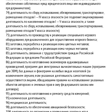
обеспечения собственных нужд юридического лица или индивидуального
предпринимателя);
74) деятельность по сбору, использованию, обезвреживанию, транспортировке,
размещению отходов I — IV класса опасности (не подлежит лицензированию
деятельность по накоплению отходов I — V класса опасности, а также
деятельность по сбору, использованию, обезвреживанию, транспортированию,
размещению отходов V класса опасности);
75) деятельность по производству и реализации специального игрового
оборудования, предназначенного для осуществления игорного бизнеса;
81) заготовка, переработка и реализация лома цветных металлов;
82) заготовка, переработка и реализация лома черных металлов;
83) деятельность, связанная с трудоустройством граждан Российской
Федерации за пределами Российской Федерации;
86) деятельность по изготовлению экземпляров аудиовизуальных
произведений, программ для электронных вычислительных машин (программ
для ЭВМ), баз данных и фонограмм на любых видах носителей (за
исключением случаев, если указанная деятельность самостоятельно
осуществляется лицами, обладающими правами на использование указанных
объектов авторских и смежных прав в силу федерального закона или
договора);
93) деятельность по изготовлению и ремонту средств измерений;
95) космическая деятельность;
96) медицинская деятельность;
98) деятельность по обеспечению авиационной безопасности;
104) деятельность по организации и проведению азартных игр в