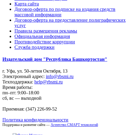
Карта сайта
Договор-оферта по подписке на издания средств
массовой информации
Договор-оферта на предоставление полиграфических
услуг
Правила размещения рекламы
Официальная информация
Противодействие коррупции
Cлужба поддержки
Издательский дом "Республика Башкортостан"
г. Уфа, ул. 50-летия Октября, 13
Электронный адрес:
info@rbsmi.ru
Техподдержка:
help@rbsmi.ru
Время работы:
пн–пт: 9:00–18:00
сб, вс — выходной
Приемная: (347) 226-99-52
Политика конфиденциальности
Поддержка и развитие сайта —
Агентство СМАРТ технологий