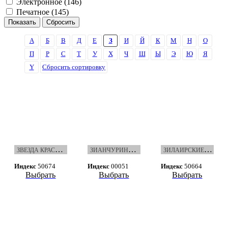
Электронное (
146
)
Печатное (
145
)
А
Б
В
Д
Е
З
И
Й
К
М
Н
О
П
Р
С
Т
У
Х
Ч
Ш
Ы
Э
Ю
Я
Ү
Сбросить сортировку
З
ВЕЗДА КРАСНОУСОЛЬСК
З
ИАНЧУРИНСКИЕ ЗОРИ
З
ИЛАИРСКИЕ ОГНИ
Индекс
50674
Индекс
00051
Индекс
50664
Выбрать
Выбрать
Выбрать