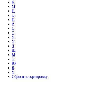
К
М
Н
О
П
Р
С
Т
У
Х
Ч
Ш
Ы
Э
Ю
Я
Ү
Сбросить сортировку