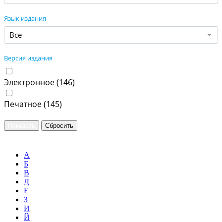
Язык издания
Все
Версия издания
Электронное (
146
)
Печатное (
145
)
А
Б
В
Д
Е
З
И
Й