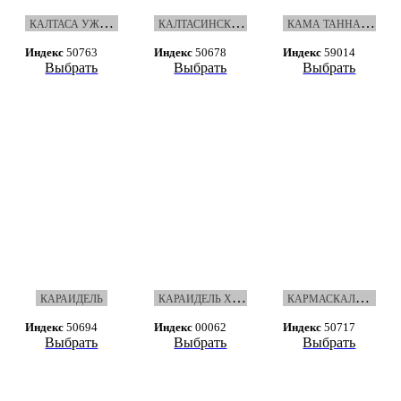
К
АЛТАСА УЖАРА
К
АЛТАСИНСКАЯ ЗАРЯ
К
АМА ТАННАРЫ
Индекс
50763
Индекс
50678
Индекс
59014
Выбрать
Выбрать
Выбрать
К
АРАИДЕЛЬ ХЭБЭРЛЭРЭ
К
АРМАСКАЛИНСКАЯ НОВЬ
КАРАИДЕЛЬ
Индекс
50694
Индекс
00062
Индекс
50717
Выбрать
Выбрать
Выбрать