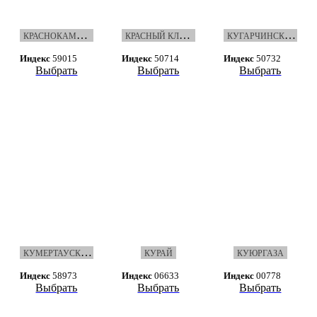
К
РАСНОКАМСКИЕ ЗОРИ
К
РАСНЫЙ КЛЮЧ.НУРИМАН
К
УГАРЧИНСКИЕ ВЕСТИ
Индекс
59015
Индекс
50714
Индекс
50732
Выбрать
Выбрать
Выбрать
К
УМЕРТАУСКОЕ ВРЕМЯ
КУРАЙ
КУЮРГАЗА
Индекс
58973
Индекс
06633
Индекс
00778
Выбрать
Выбрать
Выбрать