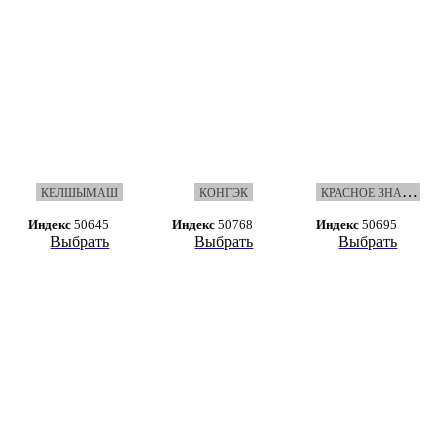
К
РАСНОЕ ЗНАМЯ НЕФТЕКАМСК
КЕЛШЫМАШ
КОНГЭК
Индекс
50645
Индекс
50768
Индекс
50695
Выбрать
Выбрать
Выбрать