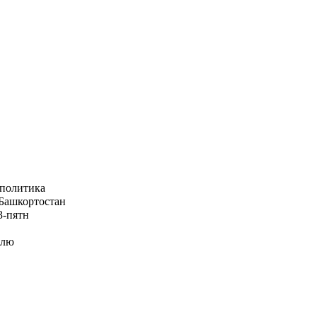
 политика
Башкортостан
3-пятн
елю