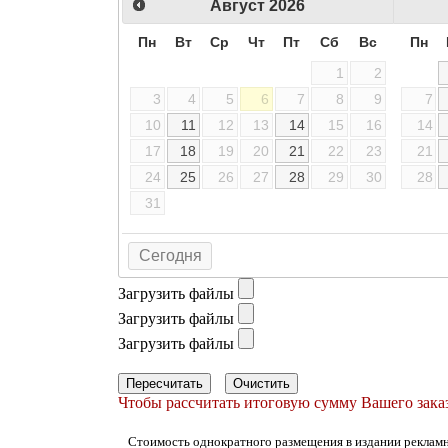
Август
2026
Пн
Вт
Ср
Чт
Пт
Сб
Вс
Пн
1
2
3
4
5
6
7
8
9
7
10
11
12
13
14
15
16
14
17
18
19
20
21
22
23
21
24
25
26
27
28
29
30
28
31
Сегодня
Загрузить файлы
Загрузить файлы
Загрузить файлы
Пересчитать
Очистить
Чтобы рассчитать итоговую сумму Вашего заказ
Стоимость однократного размещения в издании рекламн