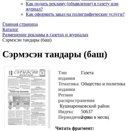
Как подать рекламу (объявление) в газету или
журнал?
Как оформить заказ на полиграфические уcлуги?
Главная страница
Каталог
Размещение рекламы в газетах и журналах
Сэрмэсэн тандары (баш)
Сэрмэсэн тандары (баш)
Тип
Газета
издания
Тематика
Общество и политика
издания
Регион
распространения
Кушнаренковский район
Индекс
50637
Периодичность
2 раза в месяц
Читать фрагмент: