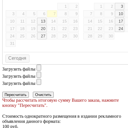
1
2
1
2
3
3
4
5
6
7
8
9
7
8
9
10
10
11
12
13
14
15
16
14
15
16
17
17
18
19
20
21
22
23
21
22
23
24
24
25
26
27
28
29
30
28
29
30
31
Сегодня
Загрузить файлы
Загрузить файлы
Загрузить файлы
Пересчитать
Очистить
Чтобы рассчитать итоговую сумму Вашего заказа, нажмите
кнопку "Пересчитать".
Стоимость однократного размещения в издании рекламного
объявления данного формата:
100 руб.