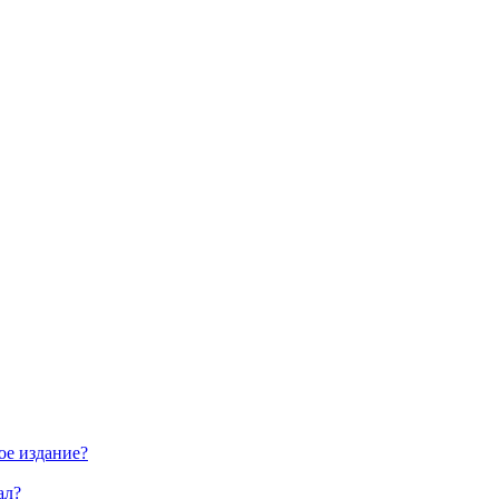
ое издание?
ал?