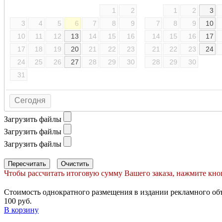
1
2
1
2
3
3
4
5
6
7
8
9
7
8
9
10
10
11
12
13
14
15
16
14
15
16
17
17
18
19
20
21
22
23
21
22
23
24
24
25
26
27
28
29
30
28
29
30
31
Сегодня
Загрузить файлы
Загрузить файлы
Загрузить файлы
Пересчитать
Очистить
Чтобы рассчитать итоговую сумму Вашего заказа, нажмите кно
Стоимость однократного размещения в издании рекламного об
100 руб.
В корзину