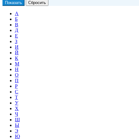
А
Б
В
Д
Е
З
И
Й
К
М
Н
О
П
Р
С
Т
У
Х
Ч
Ш
Ы
Э
Ю