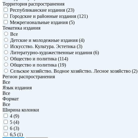
Территория распространения
Республиканские издания (
23
)
Городские и районные издания (
121
)
Межрегиональные издания (
5
)
Тематика издания
Все
Детские и молодежные издания (
4
)
Искусство. Культура. Эстетика (
3
)
Литературно-художественные издания (
6
)
Общество и политика (
114
)
Общество и политика (
19
)
Сельское хозяйство. Водное хозяйство. Лесное хозяйство (
2
)
Регион распространения
Все
Язык издания
Все
Формат
Все
Ширина колонки
4 (
9
)
5 (
4
)
6 (
3
)
6,5 (
1
)