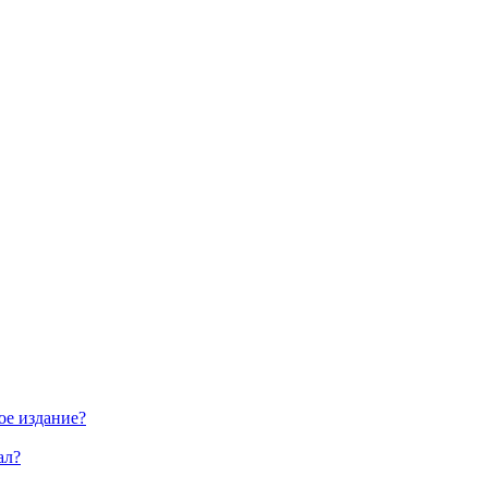
ое издание?
ал?