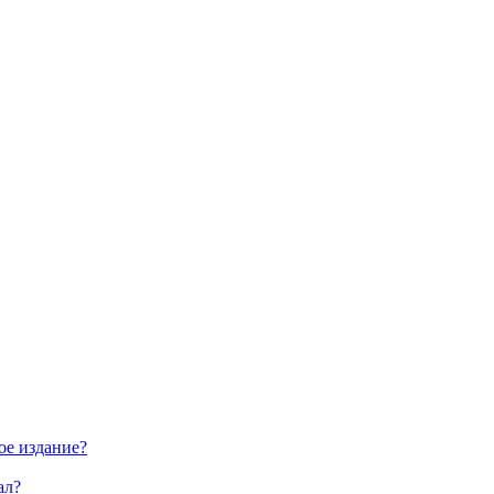
ое издание?
ал?