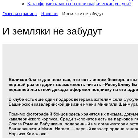
Как оформить заказ на полиграфические уcлуги?
Главная страница
Новости
И земляки не забудут
И земляки не забудут
Великое благо для всех нас, что есть рядом бескорыстны
первый раз он дарит возможность читать «Республику Баш
недавней льготной декады оформил подписку на его адре
В клубе есть еще один подарок ветерана жителям села Суккул
Башкирской кавалерийской дивизии имени Минигали Шаймура
Помимо фотографий бойцов здесь хранятся их письма, докуме
кавалерийского корпуса. Среди экспонатов есть ее парчовое 
Союза Романа Бабушкина, подаренный им организаторам экспо
Башкавдивизии Мугин Нагаев — первый кавалер ордена генер
Наркиза Камалова.