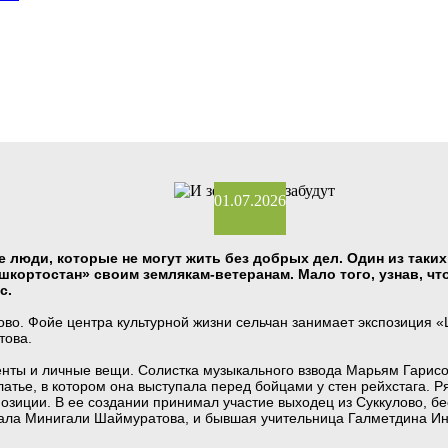
01.07.2026
е люди, которые не могут жить без добрых дел. Один из таки
кортостан» своим землякам-ветеранам. Мало того, узнав, что 
с.
ово. Фойе центра культурной жизни сельчан занимает экспозиция 
това.
нты и личные вещи. Солистка музыкального взвода Марьям Гарисов
платье, в котором она выступала перед бойцами у стен рейхстага.
зиции. В ее создании принимал участие выходец из Суккулово, б
ала Минигали Шаймуратова, и бывшая учительница Галметдина Инс