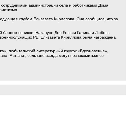
с сотрудниками администрации села и работниками Дома
риотизма.
ведующая клубом Елизавета Кириллова. Она сообщила, что за
0 банных веников. Накануне Дня России Галина и Любовь
 военнослужащих РБ, Елизавета Кириллова была награждена
ка», любительский литературный кружок «Вдохновение»,
н». А значит, сельчане всегда могут познакомиться со