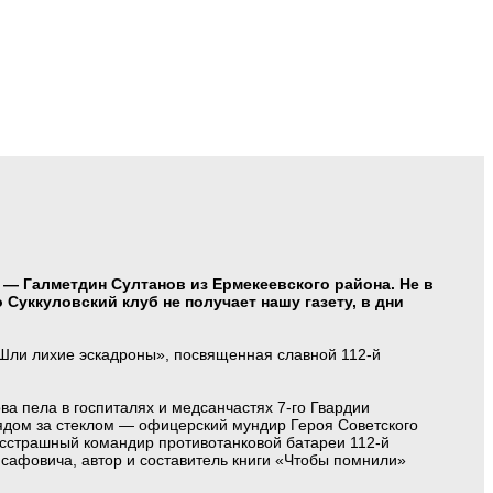
х — Галметдин Султанов из Ермекеевского района. Не в
Суккуловский клуб не получает нашу газету, в дни
«Шли лихие эскадроны», посвященная славной 112-й
а пела в госпиталях и медсанчастях 7-го Гвардии
 Рядом за стеклом — офицерский мундир Героя Советского
есстрашный командир противотанковой батареи 112-й
афовича, автор и составитель книги «Чтобы помнили»