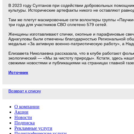
В 2023 году Султанов при содействии добровольных помощник
культуры. Исторические артефакты никого не оставляют равн
Там же плетут маскировочные сети волонтеры группы «Паучки
три года для участников СВО сплетено 579 сетей.
Женщины изготавливают спички, окопные и парафиновые свечи
Аднагуловы были отмечены благодарностью Региональной общ
медалью «За активную военно-патриотическую работу», а На
Елизавета Николаевна рассказала, что в клубе работают фол
экологический — «Мы за чистоту природы». Кстати, здесь нашл
свежими новостями и публикациями на страницах главной газе
Источник
Возврат к списку
О компании
Акции
Новости
Подписка
Рекламные услуги
Полиграфические услуги