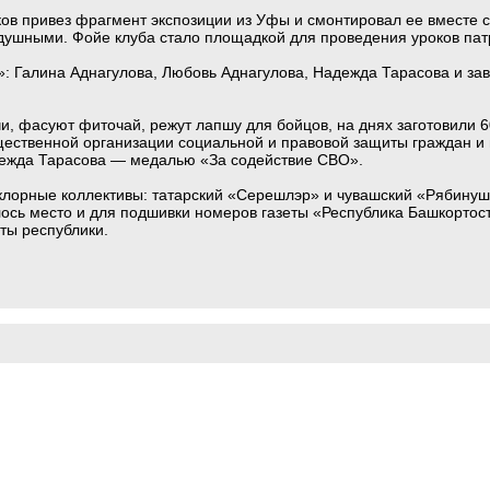
ов привез фрагмент экспозиции из Уфы и смонтировал ее вместе 
одушными. Фойе клуба стало площадкой для проведения уроков пат
»: Галина Аднагулова, Любовь Аднагулова, Надежда Тарасова и за
, фасуют фиточай, режут лапшу для бойцов, на днях заготовили 6
ественной организации социальной и правовой защиты граждан и
дежда Тарасова — медалью «За содействие СВО».
ьклорные коллективы: татарский «Серешлэр» и чувашский «Рябинуш
ось место и для подшивки номеров газеты «Республика Башкортоста
ты республики.