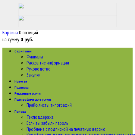
Войти
�
Регистрация
Корзина
0 позиций
на сумму
0 руб.
О компании
Филиалы
Раскрытие информации
Руководство
Закупки
Новости
Подписка
Рекламные услуги
Полиграфические услуги
Прайс-листы типографий
Помощь
Техподдержка
Если вы забыли пароль
Проблема с подпиской на печатную версию