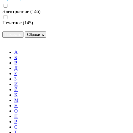
Электронное (
146
)
Печатное (
145
)
А
Б
В
Д
Е
З
И
Й
К
М
Н
О
П
Р
С
Т