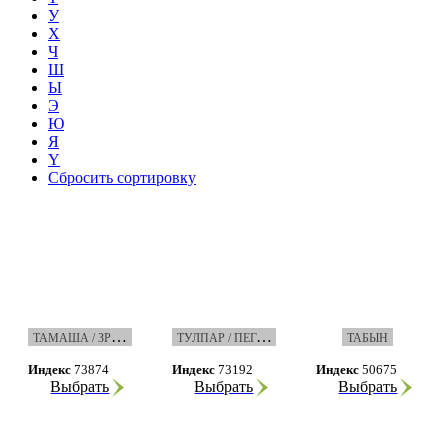
У
Х
Ч
Ш
Ы
Э
Ю
Я
Ү
Сбросить сортировку
Т
АМАША / ЗРЕЛИЩЕ
Т
УЛПАР / ПЕГАС
ТАБЫН
Индекс
73874
Индекс
73192
Индекс
50675
Выбрать
Выбрать
Выбрать