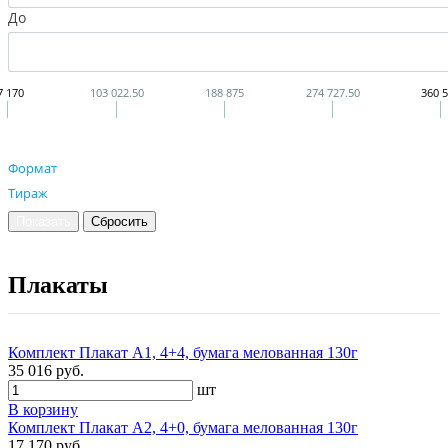
До
7 170
103 022.50
188 875
274 727.50
360 
Формат
Тираж
Плакаты
Комплект Плакат А1, 4+4, бумага мелованная 130г
35 016 руб.
шт
В корзину
Комплект Плакат А2, 4+0, бумага мелованная 130г
17 170 руб.